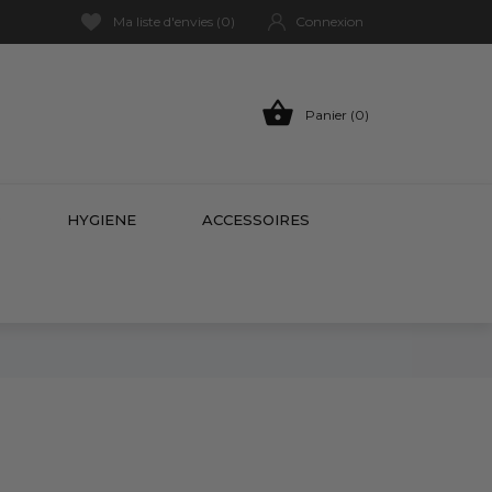
Ma liste d'envies (
0
)
Connexion

Panier (0)
P
HYGIENE
ACCESSOIRES