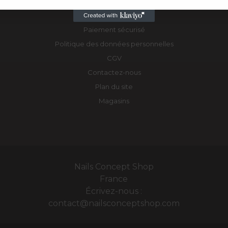
Mentions légales
L'HISTOIRE N.C.S
Paiement sécurisé
Politique des données personnelles
CGV
Contactez-nous
Plan du site
Magasins
Nails Concept Shop
France
Écrivez-nous :
contact@nailsconceptshop.com