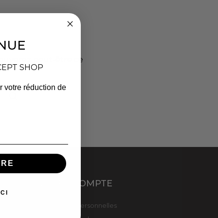
NUE
rouverez peut-être ce
CEPT SHOP
r votre réduction de
IRE
VOTRE COMPTE
CI
Informations personnelles