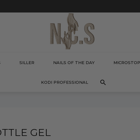
S
SILLER
NAILS OF THE DAY
MICROSTO

KODI PROFESSIONAL
TTLE GEL