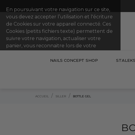
En poursuivant votre navigation sur ce site,
vous devez accepter l’utilisation et l'écriture
de Cookies sur votre appareil connecté. Ces
Cookies (petits fichiers texte) permettent de
suivre votre navigation, actualiser votre
panier, vous reconnaitre lors de votre
prochaine visite et sécuriser votre connexion.
NAILS CONCEPT SHOP
STALEK
POLITIQUE DE CONFIDENTIALITÉ
ACCEPTER
done
ACCUEIL
SILLER
BOTTLE GEL
BO